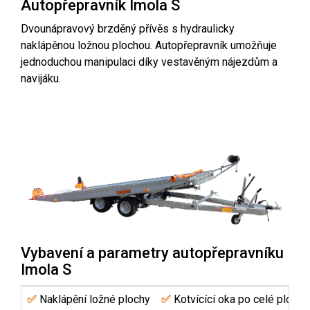
Autopřepravník Imola S
Dvounápravový brzděný přívěs s hydraulicky
naklápěnou ložnou plochou. Autopřepravník umožňuje
jednoduchou manipulaci díky vestavěným nájezdům a
navijáku.
Vybavení a parametry autopřepravníku
Imola S
✅
Naklápění ložné plochy
✅
Kotvícící oka po celé ploše