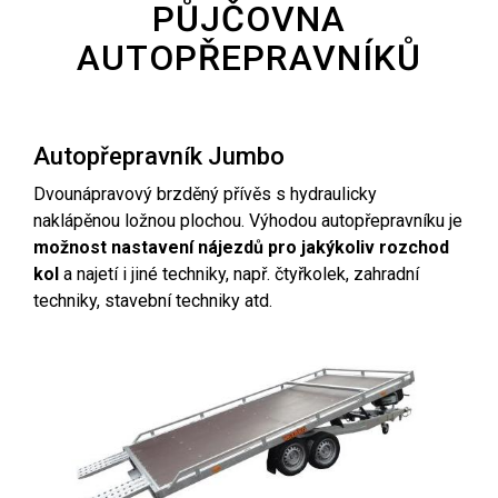
PŮJČOVNA
AUTOPŘEPRAVNÍKŮ
Autopřepravník Jumbo
Dvounápravový brzděný přívěs s hydraulicky
naklápěnou ložnou plochou. Výhodou autopřepravníku je
možnost nastavení nájezdů pro jakýkoliv rozchod
kol
a najetí i jiné techniky, např. čtyřkolek, zahradní
techniky, stavební techniky atd.