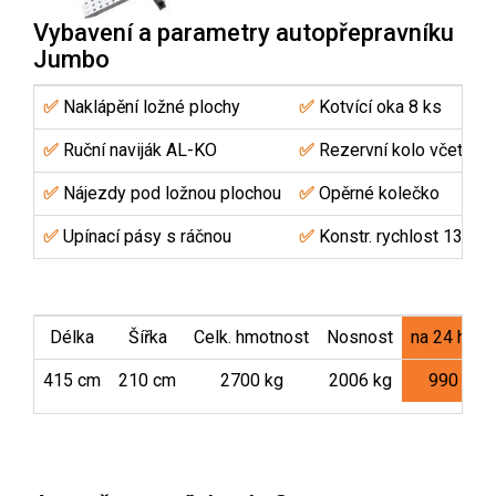
Vybavení a parametry autopřepravníku
Jumbo
✅
Naklápění ložné plochy
✅
Kotvící oka 8 ks
✅
Ruční naviják AL-KO
✅
Rezervní kolo včetně d
✅
Nájezdy pod ložnou plochou
✅
Opěrné kolečko
✅
Upínací pásy s ráčnou
✅
Konstr. rychlost 130 k
Délka
Šířka
Celk. hmotnost
Nosnost
na 24 hodi
415 cm
210 cm
2700 kg
2006 kg
990 Kč