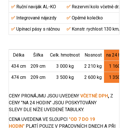
✅
Ruční naviják AL-KO
✅
Rezervní kolo včetně držáku
✅
Integrované nájezdy
✅
Opěrné kolečko
✅
Upínací pásy s ráčnou
✅
Konstr. rychlost 130 km/hod
Délka
Šířka
Celk. hmotnost
Nosnost
na 24 hodi
434 cm
209 cm
3 000 kg
2 210 kg
1 160 Kč
474 cm
209 cm
3 500 kg
2 600 kg
1 350 Kč
CENY PRONÁJMU JSOU UVEDENY
VČETNĚ DPH
,
Z
CENY "NA 24 HODIN" JSOU POSKYTOVÁNY
SLEVY
DLE NÍŽE UVEDENÉ TABULKY.
CENA UVEDENA VE SLOUPCI
"OD 7 DO 19
HODIN"
PLATÍ POUZE V PRACOVNÍCH DNECH A PŘI