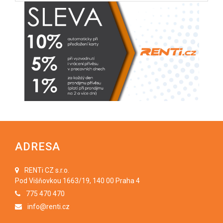
ADRESA
RENTi CZ s.r.o.
Pod Višňovkou 1663/19, 140 00 Praha 4
775 470 470
info@renti.cz